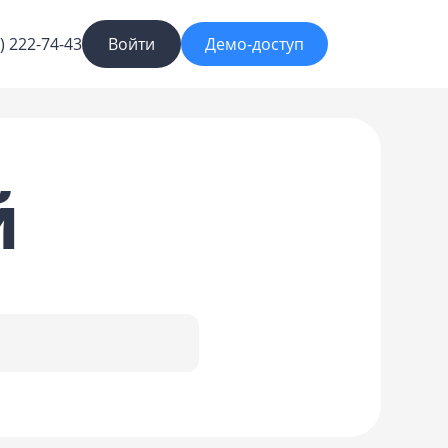
) 222-74-43
Войти
Демо-доступ
й