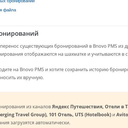
ных бронирований
ия файла
ронирований
перенос существующих бронирований в Bnovo PMS из д
онирования отображаются на шахматке и учитываются в с
одите на Bnovo PMS и хотите сохранить историю брони
вносить их вручную.
онирования из каналов
Яндекс Путешествия, Отели в 
rging Travel Group), 101 Отель, UTS (Hotelbook)
и
Avit
ания загрузятся автоматически.