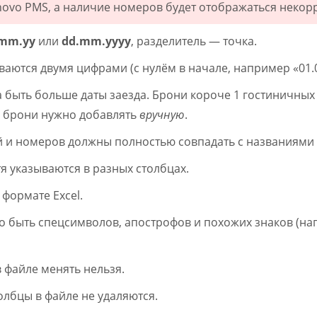
novo PMS, а наличие номеров будет отображаться некор
.mm.yy
или
dd.mm.yyyy
, разделитель — точка.
ваются двумя цифрами (с нулём в начале, например «01.0
 быть больше даты заезда. Брони короче 1 гостиничных 
е брони нужно добавлять
вручную
.
й и номеров должны полностью совпадать с названиями 
я указываются в разных столбцах.
 формате Excel.
о быть спецсимволов, апострофов и похожих знаков (на
 файле менять нельзя.
лбцы в файле не удаляются.