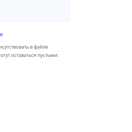
я
сутствовать в файле
могут оставаться пустыми:
я