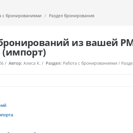
а с бронированиями
/
Раздел бронирования
бронирований из вашей PM
 (импорт)
26
/
Автор:
Алиса К. /
Раздел:
Работа с бронированиями / Разд
ний
мпорта