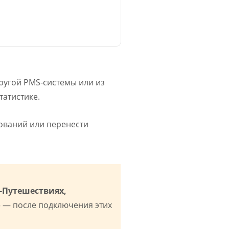
ругой PMS-системы или из
татистике.
рований или перенести
Т-Путешествиях,
o
— после подключения этих