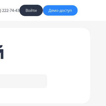
) 222-74-43
Войти
Демо-доступ
й