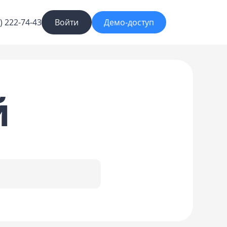
) 222-74-43
Войти
Демо-доступ
й