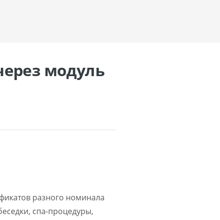
через модуль
ификатов разного номинала
беседки, спа-процедуры,