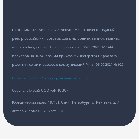
Программное обеспечение "Bnovo PMS" включено в единый
реестр российских программ для электронных вычислительных
машин и баз данных. Запись в реестре от 06.09.2021 №11414
произведена на основании приказа Министерства цифрового
развития, связи и массовых коммуникаций РФ от 06.09.2021 № 922
Согласие на обработку персональных данных
Copyright © 2025 ООО «БИНОВО»
Юридический адрес: 197101, Санкт-Петербург, ул Рентгена, д. 7
литера А, помещ. 1-н часть 120